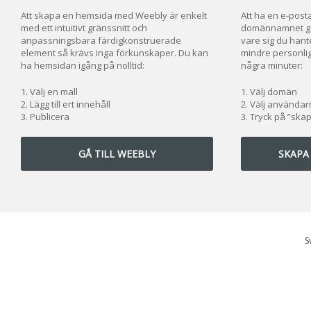
Att skapa en hemsida med Weebly är enkelt
Att ha en e-posta
med ett intuitivt gränssnitt och
domännamnet ger
anpassningsbara färdigkonstruerade
vare sig du hante
element så krävs inga förkunskaper. Du kan
mindre personlig
ha hemsidan igång på nolltid:
några minuter:
Välj en mall
Välj domän
Lägg till ert innehåll
Välj använda
Publicera
Tryck på ”ska
GÅ TILL WEEBLY
SKAPA
S